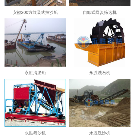
安徽200方绞吸式抽沙船
自卸式煤炭筛选机
永胜清淤船
永胜洗石机
永胜筛沙机
永胜洗沙机