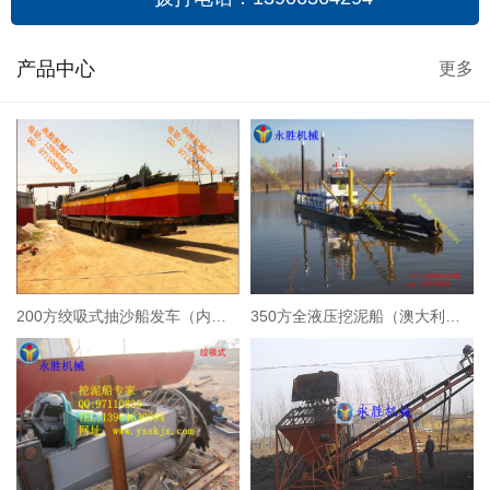
产品中心
更多
200方绞吸式抽沙船发车（内蒙古）
350方全液压挖泥船（澳大利亚）